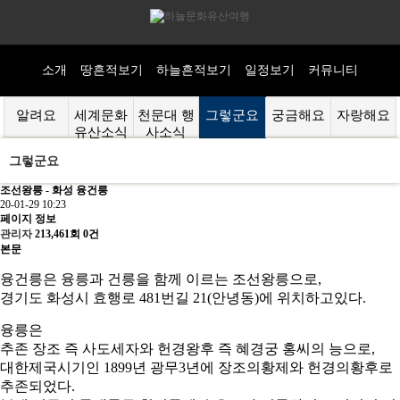
소개
땅흔적보기
하늘흔적보기
일정보기
커뮤니티
알려요
세계문화
천문대 행
그렇군요
궁금해요
자랑해요
유산소식
사소식
그렇군요
조선왕릉 - 화성 융건릉
20-01-29 10:23
페이지 정보
관리자
213,461회
0건
본문
융건릉은 융릉과 건릉을 함께 이르는 조선왕릉으로,
경기도 화성시 효행로 481번길 21(안녕동)에 위치하고있다.
융릉은
추존 장조 즉 사도세자와 헌경왕후 즉 혜경궁 홍씨의 능으로,
대한제국시기인 1899년 광무3년에 장조의황제와 헌경의황후로
추존되었다. ​