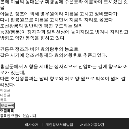
본래 ​지금의 동대문구 휘경동에 수은묘라 이름하여 모셔졌던 것
을
아들인 정조에 의해 영우원이라 이름을 고치고 정비했다가
다시 현륭원으로 이름을 고치면서
지금의 자리로 옮겼다.
조선왕릉의 일반적인 평면 구도와는 달리
능침(봉분)이 정자각과 일직선상에 놓이지않고 빗겨나 자리잡고
방향도 약간 동쪽을 향하고 있다.
건릉은 정조와 비인 효의왕후의 능으로,
같은 시기에 정조선황제와 효의선황후로 추존되었다.
홍살문에서 제향을 지내는 정자각으로 진입하는 길에 향로와 어
로가 있는데,
다른 조선왕릉과는 달리 향로와 어로 양 옆으로 박석이 넓게 깔
려있다.
이전글
다음글
목록
댓글목록
댓글목록
등록된 댓글이 없습니다.
회사소개
개인정보처리방침
서비스이용약관